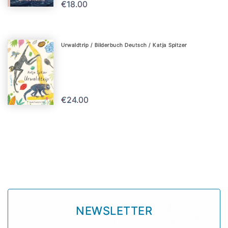
€18.00
Urwaldtrip / Bilderbuch Deutsch / Katja Spitzer
€24.00
NEWSLETTER