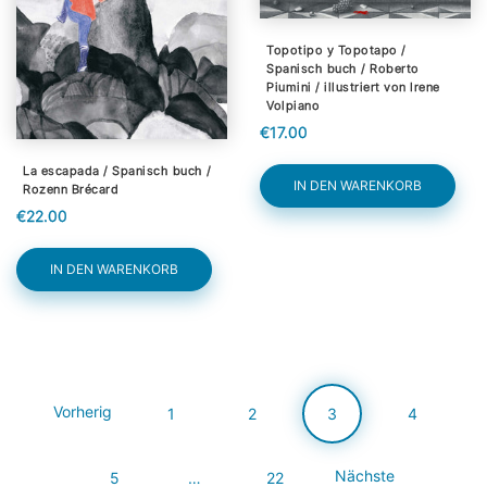
Topotipo y Topotapo /
Spanisch buch / Roberto
Piumini / illustriert von Irene
Volpiano
€17.00
La escapada / Spanisch buch /
IN DEN WARENKORB
Rozenn Brécard
€22.00
IN DEN WARENKORB
Vorherig
1
2
3
4
Nächste
5
…
22